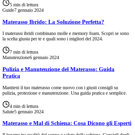
5 min
di lettura
Guide
7 gennaio 2024
Materasso Ibrido: La Soluzione Perfetta?
I materassi ibridi combinano molle e memory foam. Scopri se sono
la scelta giusta per te e quali sono i migliori del 2024.
7 min
di lettura
Manutenzione
6 gennaio 2024
Pulizia e Manutenzione del Materasso: Guida
Pratica
Mantieni il tuo materasso come nuovo con i giusti consigli su
pulizia, protezione e manutenzione. Una guida pratica e semplice.
4 min
di lettura
Salute
5 gennaio 2024
Materasso e Mal di Schiena: Cosa Dicono gli Esperti
Il legame tra qualità del sonno e salute della schiena. Consigli degli