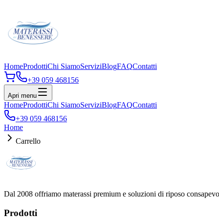
Home
Prodotti
Chi Siamo
Servizi
Blog
FAQ
Contatti
+39 059 468156
Apri menu
Home
Prodotti
Chi Siamo
Servizi
Blog
FAQ
Contatti
+39 059 468156
Home
Carrello
Dal 2008 offriamo materassi premium e soluzioni di riposo consapevole
Prodotti