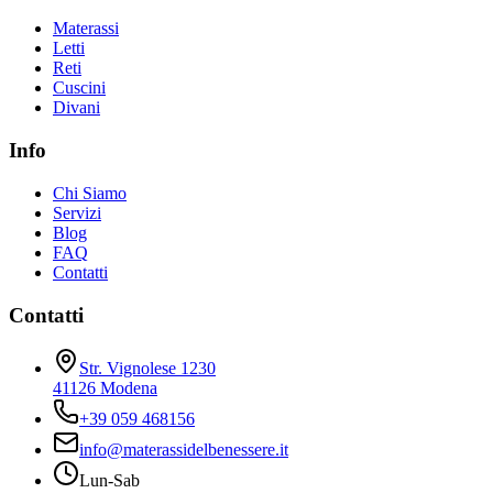
Materassi
Letti
Reti
Cuscini
Divani
Info
Chi Siamo
Servizi
Blog
FAQ
Contatti
Contatti
Str. Vignolese 1230
41126 Modena
+39 059 468156
info@materassidelbenessere.it
Lun-Sab