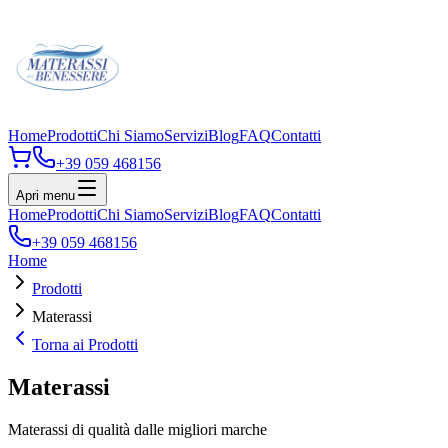
Home
Prodotti
Chi Siamo
Servizi
Blog
FAQ
Contatti
+39 059 468156
Apri menu
Home
Prodotti
Chi Siamo
Servizi
Blog
FAQ
Contatti
+39 059 468156
Home
Prodotti
Materassi
Torna ai Prodotti
Materassi
Materassi di qualità dalle migliori marche