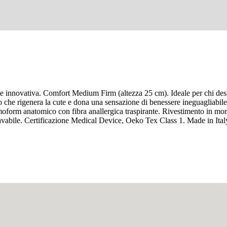
nnovativa. Comfort Medium Firm (altezza 25 cm). Ideale per chi desid
 che rigenera la cute e dona una sensazione di benessere ineguagliabi
moform anatomico con fibra anallergica traspirante. Rivestimento in morb
lavabile. Certificazione Medical Device, Oeko Tex Class 1. Made in Ital