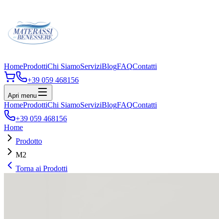
Home
Prodotti
Chi Siamo
Servizi
Blog
FAQ
Contatti
+39 059 468156
Apri menu
Home
Prodotti
Chi Siamo
Servizi
Blog
FAQ
Contatti
+39 059 468156
Home
Prodotto
M2
Torna ai Prodotti