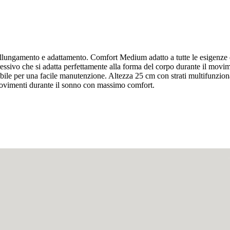
ungamento e adattamento. Comfort Medium adatto a tutte le esigenze di r
gressivo che si adatta perfettamente alla forma del corpo durante il m
abile per una facile manutenzione. Altezza 25 cm con strati multifunziona
movimenti durante il sonno con massimo comfort.