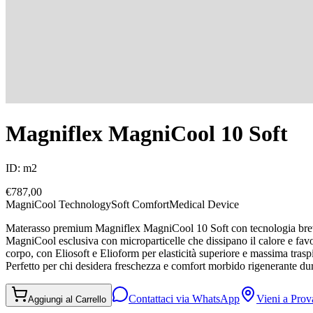
Magniflex MagniCool 10 Soft
ID:
m2
€
787,00
MagniCool Technology
Soft Comfort
Medical Device
Materasso premium Magniflex MagniCool 10 Soft con tecnologia brevet
MagniCool esclusiva con microparticelle che dissipano il calore e fa
corpo, con Eliosoft e Elioform per elasticità superiore e massima tra
Perfetto per chi desidera freschezza e comfort morbido rigenerante dur
Contattaci via WhatsApp
Vieni a Pro
Aggiungi al Carrello