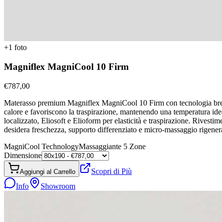
+
1
foto
Magniflex MagniCool 10 Firm
€
787,00
Materasso premium Magniflex MagniCool 10 Firm con tecnologia breve
calore e favoriscono la traspirazione, mantenendo una temperatura id
localizzato, Eliosoft e Elioform per elasticità e traspirazione. Rives
desidera freschezza, supporto differenziato e micro-massaggio rigener
MagniCool Technology
Massaggiante 5 Zone
Dimensione
Scopri di Più
Aggiungi al Carrello
Info
Showroom