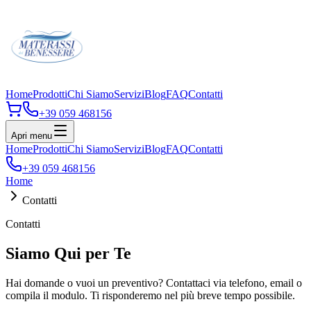
Home
Prodotti
Chi Siamo
Servizi
Blog
FAQ
Contatti
+39 059 468156
Apri menu
Home
Prodotti
Chi Siamo
Servizi
Blog
FAQ
Contatti
+39 059 468156
Home
Contatti
Contatti
Siamo Qui per Te
Hai domande o vuoi un preventivo? Contattaci via telefono, email o
compila il modulo. Ti risponderemo nel più breve tempo possibile.