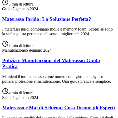
5 min
di lettura
Guide
7 gennaio 2024
Materasso Ibrido: La Soluzione Perfetta?
I materassi ibridi combinano molle e memory foam. Scopri se sono
la scelta giusta per te e quali sono i migliori del 2024.
7 min
di lettura
Manutenzione
6 gennaio 2024
Pulizia e Manutenzione del Materasso: Guida
Pratica
Mantieni il tuo materasso come nuovo con i giusti consigli su
pulizia, protezione e manutenzione. Una guida pratica e semplice.
4 min
di lettura
Salute
5 gennaio 2024
Materasso e Mal di Schiena: Cosa Dicono gli Esperti
Il legame tra qualità del sonno e salute della schiena. Consigli degli