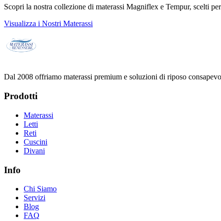
Scopri la nostra collezione di materassi Magniflex e Tempur, scelti per o
Visualizza i Nostri Materassi
Dal 2008 offriamo materassi premium e soluzioni di riposo consapevole
Prodotti
Materassi
Letti
Reti
Cuscini
Divani
Info
Chi Siamo
Servizi
Blog
FAQ