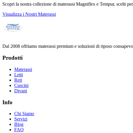
Scopri la nostra collezione di materassi Magniflex e Tempur, scelti per o
Visualizza i Nostri Materassi
Dal 2008 offriamo materassi premium e soluzioni di riposo consapevole
Prodotti
Materassi
Letti
Reti
Cuscini
Divani
Info
Chi Siamo
Servizi
Blog
FAQ