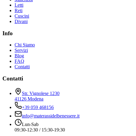
Letti
Reti
Cuscini
Divani
Info
Chi Siamo
Servizi
Blog
FAQ
Contatti
Contatti
Str. Vignolese 1230
41126 Modena
+39 059 468156
info@materassidelbenessere.it
Lun-Sab
09:30-12:30 / 15:30-19:30