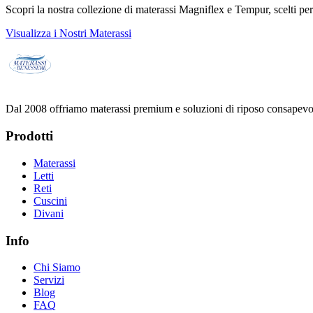
Scopri la nostra collezione di materassi Magniflex e Tempur, scelti per o
Visualizza i Nostri Materassi
Dal 2008 offriamo materassi premium e soluzioni di riposo consapevole
Prodotti
Materassi
Letti
Reti
Cuscini
Divani
Info
Chi Siamo
Servizi
Blog
FAQ