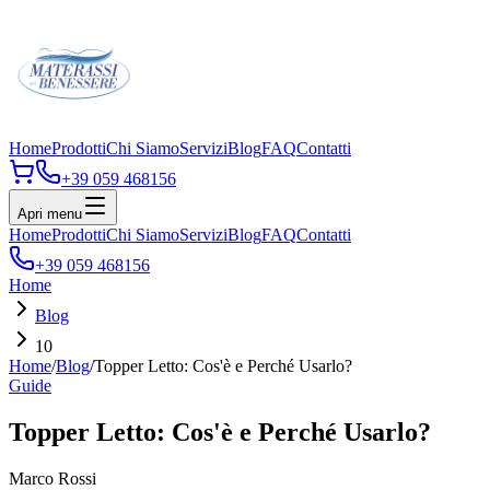
Home
Prodotti
Chi Siamo
Servizi
Blog
FAQ
Contatti
+39 059 468156
Apri menu
Home
Prodotti
Chi Siamo
Servizi
Blog
FAQ
Contatti
+39 059 468156
Home
Blog
10
Home
/
Blog
/
Topper Letto: Cos'è e Perché Usarlo?
Guide
Topper Letto: Cos'è e Perché Usarlo?
Marco Rossi