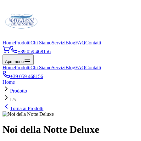
Home
Prodotti
Chi Siamo
Servizi
Blog
FAQ
Contatti
+39 059 468156
Apri menu
Home
Prodotti
Chi Siamo
Servizi
Blog
FAQ
Contatti
+39 059 468156
Home
Prodotto
L5
Torna ai Prodotti
Noi della Notte Deluxe