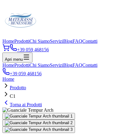
Home
Prodotti
Chi Siamo
Servizi
Blog
FAQ
Contatti
+39 059 468156
Apri menu
Home
Prodotti
Chi Siamo
Servizi
Blog
FAQ
Contatti
+39 059 468156
Home
Prodotto
C1
Torna ai Prodotti