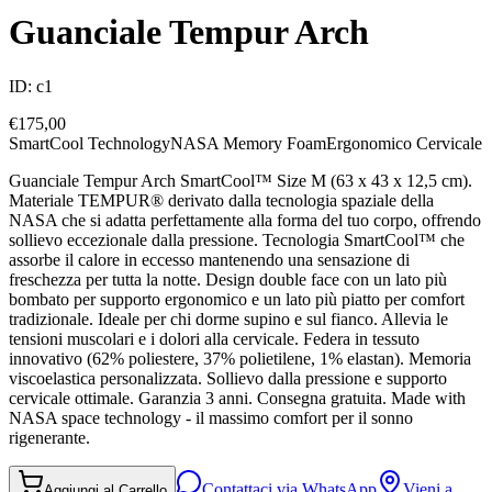
Guanciale Tempur Arch
ID:
c1
€
175,00
SmartCool Technology
NASA Memory Foam
Ergonomico Cervicale
Guanciale Tempur Arch SmartCool™ Size M (63 x 43 x 12,5 cm).
Materiale TEMPUR® derivato dalla tecnologia spaziale della
NASA che si adatta perfettamente alla forma del tuo corpo, offrendo
sollievo eccezionale dalla pressione. Tecnologia SmartCool™ che
assorbe il calore in eccesso mantenendo una sensazione di
freschezza per tutta la notte. Design double face con un lato più
bombato per supporto ergonomico e un lato più piatto per comfort
tradizionale. Ideale per chi dorme supino e sul fianco. Allevia le
tensioni muscolari e i dolori alla cervicale. Federa in tessuto
innovativo (62% poliestere, 37% polietilene, 1% elastan). Memoria
viscoelastica personalizzata. Sollievo dalla pressione e supporto
cervicale ottimale. Garanzia 3 anni. Consegna gratuita. Made with
NASA space technology - il massimo comfort per il sonno
rigenerante.
Contattaci via WhatsApp
Vieni a
Aggiungi al Carrello